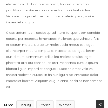
elementum id. Nunc a eros porta, laoreet lorem non,
porttitor ante. Aenean condimentum tincidunt dictum.
Vivamus magna elit, fermentum et scelerisque id, varius
imperdiet magna.
Class aptent taciti sociosqu ad litora torquent per conubia
nostra, per inceptos himenaeos. Pellentesque vehicula felis
et dictum mattis. Curabitur malesuada metus est, eget
ullamcorper mauris tempus a. Maecenas congue, lorem
quis dictum elementum, tellus leo molestie tellus, eget
pharetra orci dui consequat orci. Maecenas cursus ipsum
blandit ligula imperdiet congue. Fusce sit amet velit vel
massa molestie cursus. In finibus ligula pellentesque dolor
imperdiet laoreet. Aliquam augue enim, sodales non tempor
eu.
Beauty
Stories
Women
TAGS: