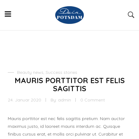
Beauty news
,
Success stories
MAURIS PORTTITOR EST FELIS
SAGITTIS
24. Januar 2020
By:
admin
0 Comment
Mauris porttitor est nec felis sagittis pretium. Nam auctor
maximus justo, id laoreet mauris interdum ac. Quisque
finibus cursus erat, et mollis orci pulvinar ut. Curabitur et