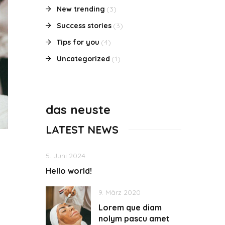
New trending
(3)
Success stories
(3)
Tips for you
(4)
Uncategorized
(1)
das neuste
LATEST NEWS
5. Juni 2024
Hello world!
9. März 2020
Lorem que diam
nolym pascu amet