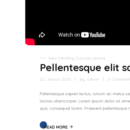
New trending
,
Success stories
Pellentesque elit s
22. Januar 2020
By:
admin
0 Commen
Pellentesque sapien lectus, rutrum ac metus s
lacinia ullamcorper. Lorem ipsum dolor sit amet,
quis, consequat lorem. Praesent pellentesque ma
READ MORE