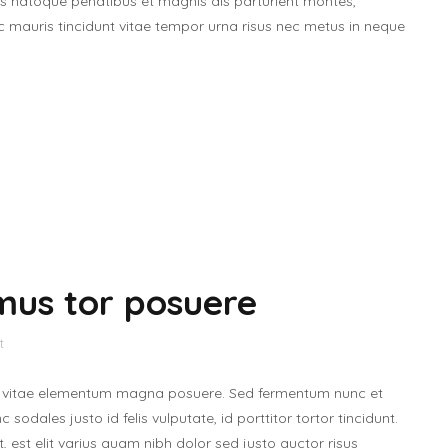
us natoque penatibus et magnis dis parturient montes,
ac mauris tincidunt vitae tempor urna risus nec metus in neque
mus tor posuere
t
 vitae elementum magna posuere. Sed fermentum nunc et
odales justo id felis vulputate, id porttitor tortor tincidunt.
st elit varius quam nibh dolor sed justo auctor risus