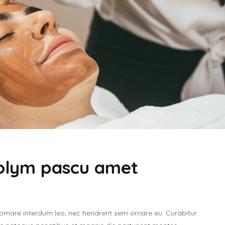
olym pascu amet
 ornare interdum leo, nec hendrerit sem ornare eu. Curabitur