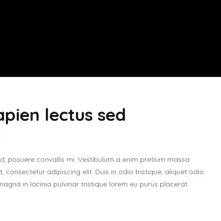
apien lectus sed
t
ed, posuere convallis mi. Vestibulum a enim pretium massa
 consectetur adipiscing elit. Duis in odio tristique, aliquet odio
gna in lacinia pulvinar tristique lorem eu purus placerat.