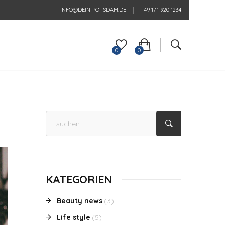
INFO@DEIN-POTSDAM.DE
+49 171 920 1234
0
0
KATEGORIEN
Beauty news
(3)
Life style
(5)