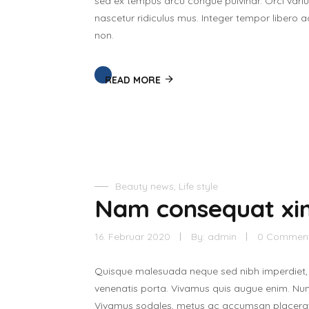
sed ex tempus arcu congue pulvinar. Orci vari
nascetur ridiculus mus. Integer tempor libero 
non.
READ MORE
Beauty news
,
Life style
Nam consequat xi
16. Februar 2020
By:
admin
0 Commen
Quisque malesuada neque sed nibh imperdiet,
venenatis porta. Vivamus quis augue enim. Nunc s
Vivamus sodales, metus ac accumsan placerat, e