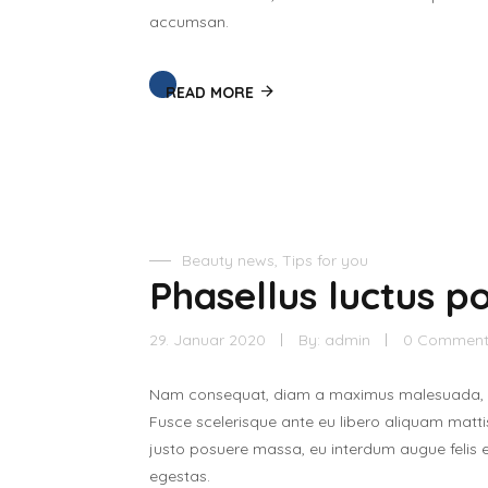
accumsan.
READ MORE
Beauty news
,
Tips for you
Phasellus luctus p
29. Januar 2020
By:
admin
0 Commen
Nam consequat, diam a maximus malesuada, tor
Fusce scelerisque ante eu libero aliquam mat
justo posuere massa, eu interdum augue felis 
egestas.