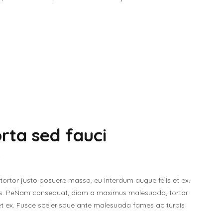
orta sed fauci
t
tor justo posuere massa, eu interdum augue felis et ex.
tis. PeNam consequat, diam a maximus malesuada, tortor
et ex. Fusce scelerisque ante malesuada fames ac turpis