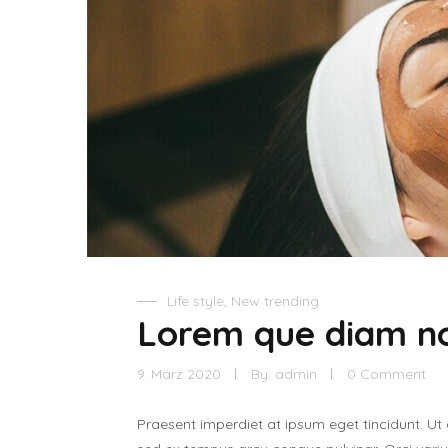
Life style
,
New trending
Lorem que diam n
9. März 2020
By:
admin
0 Comment
Praesent imperdiet at ipsum eget tincidunt. Ut