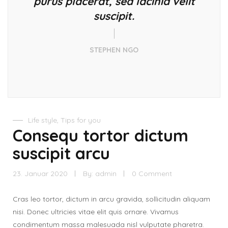
purus placerat, sed lacinia velit
suscipit.
STEPHEN NGO
Life style
,
Tips for you
Consequ tortor dictum
suscipit arcu
23. Januar 2020
By:
admin
0 Comment
Cras leo tortor, dictum in arcu gravida, sollicitudin aliquam
nisi. Donec ultricies vitae elit quis ornare. Vivamus
condimentum massa malesuada nisl vulputate pharetra.