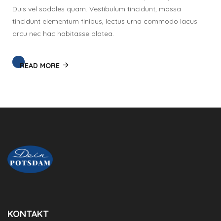
Duis vel sodales quam. Vestibulum tincidunt, massa
tincidunt elementum finibus, lectus urna commodo lacus
arcu nec hac habitasse platea.
READ MORE
KONTAKT