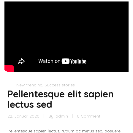
New trending
,
Success stories
Pellentesque elit sapien
lectus sed
22. Januar 2020
By:
admin
0 Comment
Pellentesque sapien lectus, rutrum ac metus sed, posuere