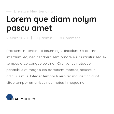
Life style
,
New trending
Lorem que diam nolym
pascu amet
9. März 2020
By:
admin
0 Comment
Praesent imperdiet at ipsum eget tincidunt. Ut ornare
interdum leo, nec hendrerit sem ornare eu. Curabitur sed ex
tempus arcu congue pulvinar. Orci varius natoque
penatibus et magnis dis parturient montes, nascetur
ridiculus mus. Integer tempor libero ac mauris tincidunt
vitae tempor urna risus nec metus in neque non.
READ MORE