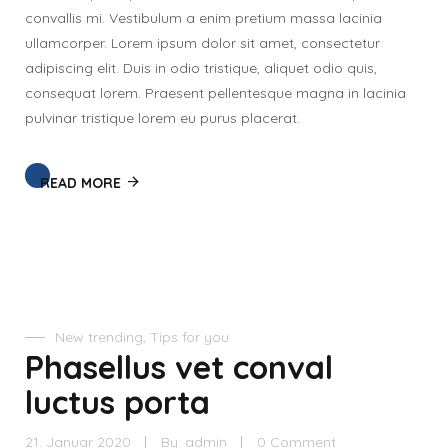
convallis mi. Vestibulum a enim pretium massa lacinia
ullamcorper. Lorem ipsum dolor sit amet, consectetur
adipiscing elit. Duis in odio tristique, aliquet odio quis,
consequat lorem. Praesent pellentesque magna in lacinia
pulvinar tristique lorem eu purus placerat.
READ MORE
New trending
,
Tips for you
Phasellus vet conval
luctus porta
21. Januar 2020
By:
admin
0 Comment