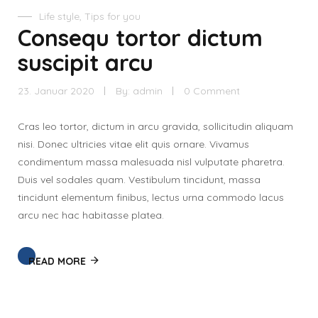
Life style
,
Tips for you
Consequ tortor dictum
suscipit arcu
23. Januar 2020
By:
admin
0 Comment
Cras leo tortor, dictum in arcu gravida, sollicitudin aliquam
nisi. Donec ultricies vitae elit quis ornare. Vivamus
condimentum massa malesuada nisl vulputate pharetra.
Duis vel sodales quam. Vestibulum tincidunt, massa
tincidunt elementum finibus, lectus urna commodo lacus
arcu nec hac habitasse platea.
READ MORE