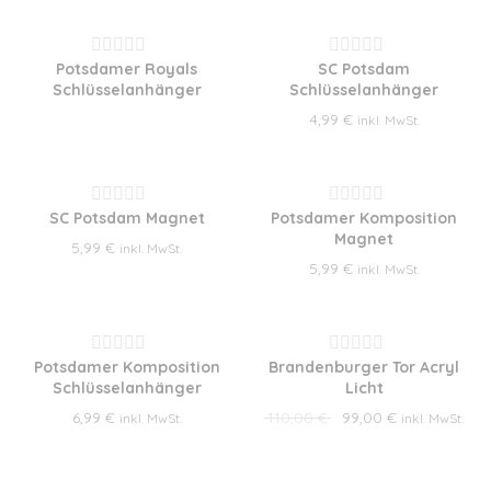
5
5
Potsdamer Royals
SC Potsdam
Bewertet
Bewertet
Schlüsselanhänger
Schlüsselanhänger
mit
mit
4,99
€
inkl. MwSt.
0
0
von
von
5
5
SC Potsdam Magnet
Potsdamer Komposition
Bewertet
Bewertet
Magnet
5,99
€
mit
mit
inkl. MwSt.
5,99
€
inkl. MwSt.
0
0
von
von
5
5
ANGEBOT!
Potsdamer Komposition
Brandenburger Tor Acryl
Bewertet
Bewertet
Schlüsselanhänger
Licht
mit
mit
Ursprünglicher Preis 
Aktueller Prei
6,99
€
110,00
€
99,00
€
inkl. MwSt.
inkl. MwSt.
0
0
von
von
5
5