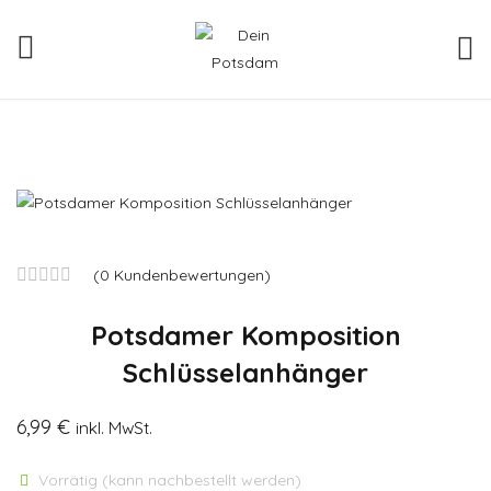
(
0
Kundenbewertungen)
Bewertet
Potsdamer Komposition
mit
0
Schlüsselanhänger
von
5
6,99
€
inkl. MwSt.
Vorrätig (kann nachbestellt werden)