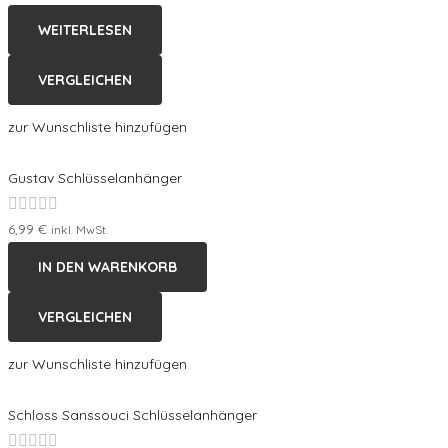
Bewertet
WEITERLESEN
mit
0
VERGLEICHEN
von
5
zur Wunschliste hinzufügen
Gustav Schlüsselanhänger
Bewertet
6,99
€
inkl. MwSt.
mit
IN DEN WARENKORB
0
von
VERGLEICHEN
5
zur Wunschliste hinzufügen
Schloss Sanssouci Schlüsselanhänger