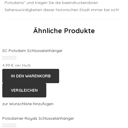
Potsdams” und tragen Sie die beeindruckendsten
Sehenswürdigkeiten dieser historischen Stadt immer bei sich!
Ähnliche Produkte
SC Potsdam Schlüsselanhänger
Bewertet
4,99
€
inkl. MwSt.
mit
IN DEN WARENKORB
0
von
VERGLEICHEN
5
zur Wunschliste hinzufügen
Potsdamer Royals Schlüsselanhänger