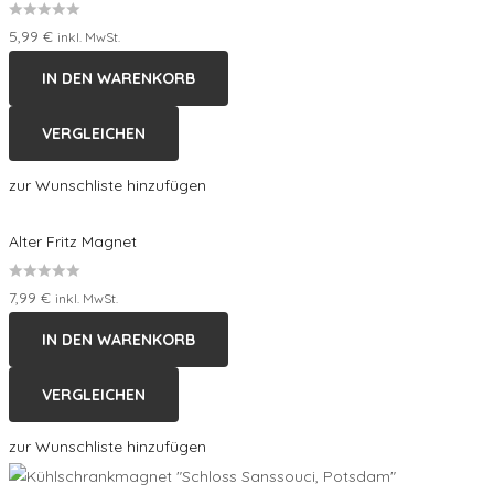
Bewertet
5,99
€
inkl. MwSt.
mit
IN DEN WARENKORB
0
von
VERGLEICHEN
5
zur Wunschliste hinzufügen
Alter Fritz Magnet
Bewertet
7,99
€
inkl. MwSt.
mit
IN DEN WARENKORB
0
von
VERGLEICHEN
5
zur Wunschliste hinzufügen