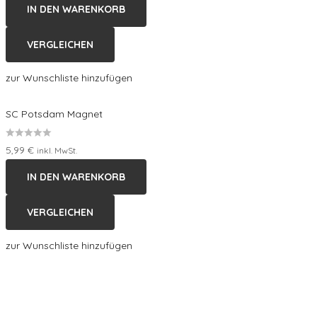
IN DEN WARENKORB
0
von
VERGLEICHEN
5
zur Wunschliste hinzufügen
SC Potsdam Magnet
Bewertet
5,99
€
inkl. MwSt.
mit
IN DEN WARENKORB
0
von
VERGLEICHEN
5
zur Wunschliste hinzufügen